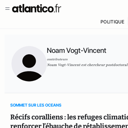
POLITIQUE
Noam Vogt-Vincent
contributeurs
Noam Vogt-Vincent est chercheur postdoctoral e
SOMMET SUR LES OCEANS
Récifs coralliens : les refuges climat
renforcer l’ébauche de rétablissement