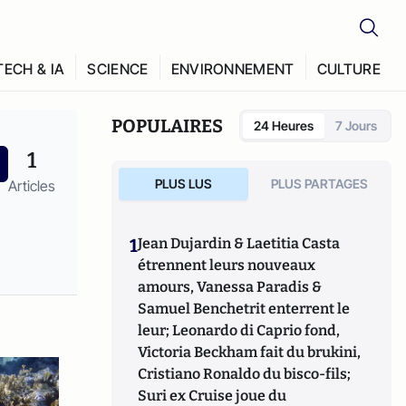
TECH & IA
SCIENCE
ENVIRONNEMENT
CULTURE
POPULAIRES
24 Heures
7 Jours
1
PLUS LUS
PLUS PARTAGES
Articles
1
Jean Dujardin & Laetitia Casta
étrennent leurs nouveaux
amours, Vanessa Paradis &
Samuel Benchetrit enterrent le
leur; Leonardo di Caprio fond,
Victoria Beckham fait du brukini,
Cristiano Ronaldo du bisco-fils;
Suri ex Cruise joue du