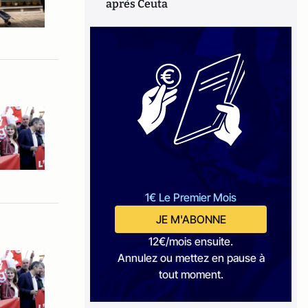
après Ceuta
1€ Le Premier Mois
JE M'ABONNE
12€/mois ensuite.
Annulez ou mettez en pause à
tout moment.