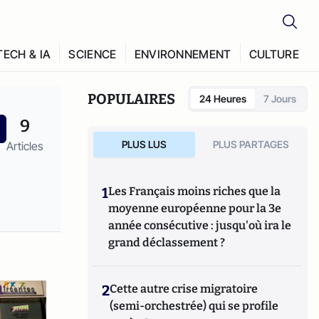
TECH & IA
SCIENCE
ENVIRONNEMENT
CULTURE
POPULAIRES
24 Heures
7 Jours
9
PLUS LUS
PLUS PARTAGES
Articles
1
Les Français moins riches que la
moyenne européenne pour la 3e
année consécutive : jusqu'où ira le
grand déclassement ?
2
Cette autre crise migratoire
(semi-orchestrée) qui se profile