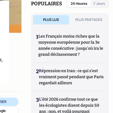
POPULAIRES
24 Heures
7 Jours
PLUS LUS
PLUS PARTAGES
1
Les Français moins riches que la
moyenne européenne pour la 3e
année consécutive : jusqu'où ira le
grand déclassement ?
r,
2
Répression en Iran : ce qui s'est
vraiment passé pendant que Paris
regardait ailleurs
3
L’été 2026 confirme tout ce que
SER
les écologistes disent depuis 50
ogle
ans : non, et voilà pourquoi