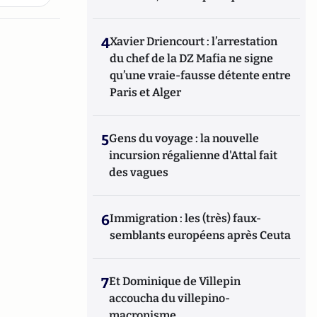
4
Xavier Driencourt : l’arrestation
du chef de la DZ Mafia ne signe
qu’une vraie-fausse détente entre
Paris et Alger
5
Gens du voyage : la nouvelle
incursion régalienne d'Attal fait
des vagues
6
Immigration : les (très) faux-
semblants européens après Ceuta
7
Et Dominique de Villepin
accoucha du villepino-
macronisme