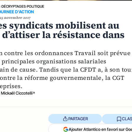
E
›
DÉCRYPTAGES
›
POLITIQUE
OURNEE D'ACTION
15 novembre 2017
es syndicats mobilisent au
 d’attiser la résistance dans
n contre les ordonnances Travail soit prévue
 principales organisations salariales
gain de cause. Tandis que la CFDT a, à son tou
contre la réforme gouvernementale, la CGT
eprises.
Mickaël Ciccotelli
PARTAGER
CLAS
Ajouter Atlantico en favori sur Go