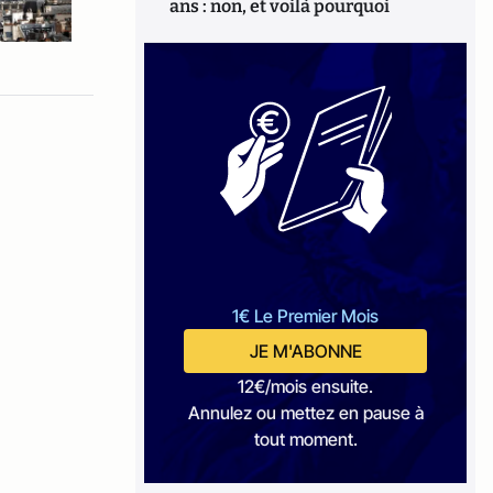
ans : non, et voilà pourquoi
1€ Le Premier Mois
JE M'ABONNE
12€/mois ensuite.
Annulez ou mettez en pause à
tout moment.