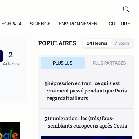
TECH & IA
SCIENCE
ENVIRONNEMENT
CULTURE
POPULAIRES
24 Heures
7 Jours
2
PLUS LUS
PLUS PARTAGES
Articles
1
Répression en Iran : ce qui s'est
vraiment passé pendant que Paris
regardait ailleurs
2
Immigration : les (très) faux-
semblants européens après Ceuta