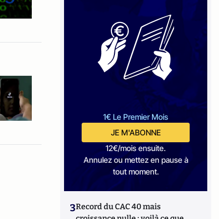
1€ Le Premier Mois
JE M'ABONNE
12€/mois ensuite.
Annulez ou mettez en pause à
tout moment.
3
Record du CAC 40 mais
croissance nulle : voilà ce que