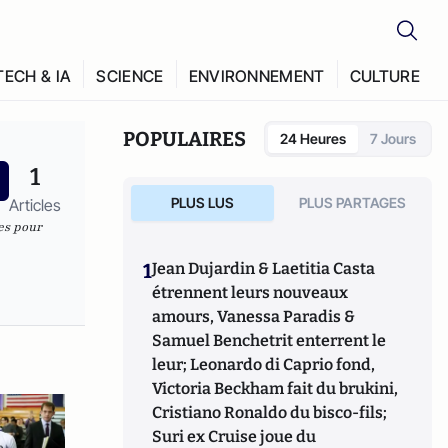
TECH & IA
SCIENCE
ENVIRONNEMENT
CULTURE
POPULAIRES
24 Heures
7 Jours
1
PLUS LUS
PLUS PARTAGES
Articles
les pour
1
Jean Dujardin & Laetitia Casta
étrennent leurs nouveaux
amours, Vanessa Paradis &
Samuel Benchetrit enterrent le
leur; Leonardo di Caprio fond,
Victoria Beckham fait du brukini,
Cristiano Ronaldo du bisco-fils;
Suri ex Cruise joue du