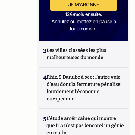
JE M'ABONNE
12€/mois ensuite.
Annulez ou mettez en pause à
tout moment.
3
Les villes classées les plus
malheureuses du monde
4
Rhin & Danube à sec : l’autre voie
d’eau dont la fermeture pénalise
lourdement l’économie
européenne
5
L’étude américaine qui montre
que l’IA n’est pas (encore) un génie
en maths