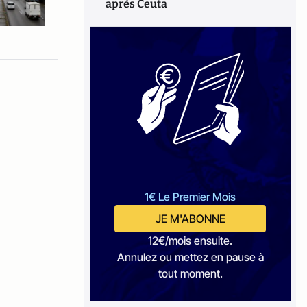
après Ceuta
1€ Le Premier Mois
JE M'ABONNE
12€/mois ensuite.
Annulez ou mettez en pause à
tout moment.