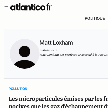
POLITIQUE
Matt Loxham
contributeurs
Matt Loxham est professeur associé à la Facul
POLLUTION
Les microparticules émises par les f
nocives que les gaz d’échappement d