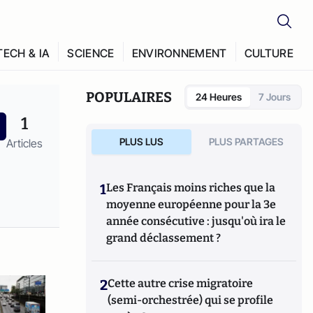
TECH & IA
SCIENCE
ENVIRONNEMENT
CULTURE
POPULAIRES
24 Heures
7 Jours
1
PLUS LUS
PLUS PARTAGES
Articles
1
Les Français moins riches que la
moyenne européenne pour la 3e
année consécutive : jusqu'où ira le
grand déclassement ?
2
Cette autre crise migratoire
(semi-orchestrée) qui se profile