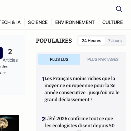
TECH & IA
SCIENCE
ENVIRONNEMENT
CULTURE
POPULAIRES
24 Heures
7 Jours
2
PLUS LUS
PLUS PARTAGES
Articles
n des
que.
1
Les Français moins riches que la
moyenne européenne pour la 3e
année consécutive : jusqu'où ira le
grand déclassement ?
2
L’été 2026 confirme tout ce que
les écologistes disent depuis 50