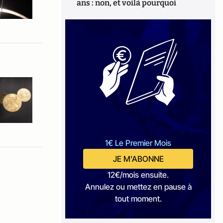
ans : non, et voilà pourquoi
1€ Le Premier Mois
JE M'ABONNE
12€/mois ensuite.
Annulez ou mettez en pause à
tout moment.