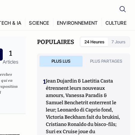
TECH & IA
SCIENCE
ENVIRONNEMENT
CULTURE
POPULAIRES
24 Heures
7 Jours
1
PLUS LUS
PLUS PARTAGES
Articles
herches
 qui en
1
Jean Dujardin & Laetitia Casta
exposition
étrennent leurs nouveaux
l
amours, Vanessa Paradis &
Samuel Benchetrit enterrent le
leur; Leonardo di Caprio fond,
Victoria Beckham fait du brukini,
Cristiano Ronaldo du bisco-fils;
Suri ex Cruise joue du