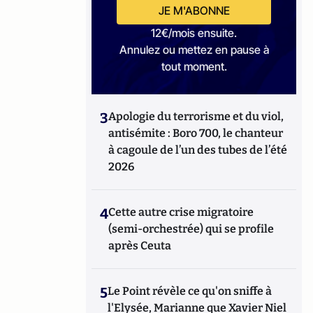
JE M'ABONNE
12€/mois ensuite.
Annulez ou mettez en pause à
tout moment.
3
Apologie du terrorisme et du viol,
antisémite : Boro 700, le chanteur
à cagoule de l’un des tubes de l’été
2026
4
Cette autre crise migratoire
(semi-orchestrée) qui se profile
après Ceuta
5
Le Point révèle ce qu'on sniffe à
l'Elysée, Marianne que Xavier Niel