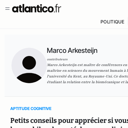
POLITIQUE
Marco Arkesteijn
contributeurs
Marco Arkesteijn est maître de conférences en 
maîtrise en sciences du mouvement humain à l'
l'université du Kent, au Royaume-Uni. Ce doctora
étudiant la relation entre la biomécanique et la
APTITUDE COGNITIVE
Petits conseils pour apprécier si vous