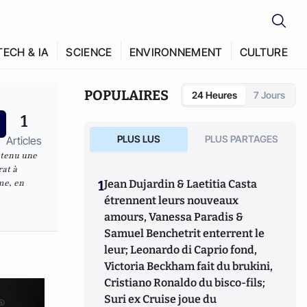
TECH & IA
SCIENCE
ENVIRONNEMENT
CULTURE
POPULAIRES
24 Heures
7 Jours
1
PLUS LUS
PLUS PARTAGES
Articles
btenu une
rat à
me, en
1
Jean Dujardin & Laetitia Casta
étrennent leurs nouveaux
amours, Vanessa Paradis &
Samuel Benchetrit enterrent le
leur; Leonardo di Caprio fond,
Victoria Beckham fait du brukini,
Cristiano Ronaldo du bisco-fils;
Suri ex Cruise joue du