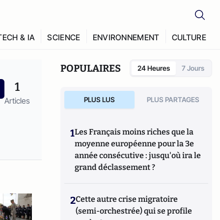
TECH & IA
SCIENCE
ENVIRONNEMENT
CULTURE
POPULAIRES
24 Heures
7 Jours
1
PLUS LUS
PLUS PARTAGES
Articles
1
Les Français moins riches que la
moyenne européenne pour la 3e
année consécutive : jusqu'où ira le
grand déclassement ?
2
Cette autre crise migratoire
(semi-orchestrée) qui se profile