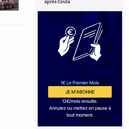
après Ceuta
1€ Le Premier Mois
JE M'ABONNE
12€/mois ensuite.
Annulez ou mettez en pause à
tout moment.