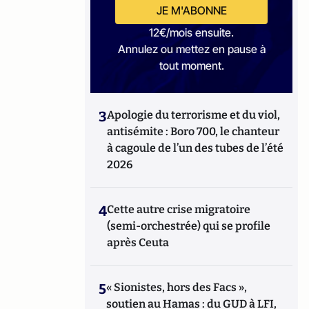
JE M'ABONNE
12€/mois ensuite.
Annulez ou mettez en pause à
tout moment.
3
Apologie du terrorisme et du viol,
antisémite : Boro 700, le chanteur
à cagoule de l’un des tubes de l’été
2026
4
Cette autre crise migratoire
(semi-orchestrée) qui se profile
après Ceuta
5
« Sionistes, hors des Facs »,
soutien au Hamas : du GUD à LFI,