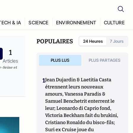
TECH & IA
SCIENCE
ENVIRONNEMENT
CULTURE
POPULAIRES
24 Heures
7 Jours
1
PLUS LUS
PLUS PARTAGES
Articles
e-Seine et
1
Jean Dujardin & Laetitia Casta
étrennent leurs nouveaux
amours, Vanessa Paradis &
Samuel Benchetrit enterrent le
leur; Leonardo di Caprio fond,
Victoria Beckham fait du brukini,
Cristiano Ronaldo du bisco-fils;
Suri ex Cruise joue du