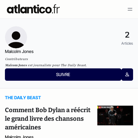
2
Articles
Malcolm Jones
Contributeurs
Malcom Jones
est journaliste pour
The Daily Beast
.
SUIVRE
THE DAILY BEAST
Comment Bob Dylan a réécrit
le grand livre des chansons
américaines
Malcolm Jones