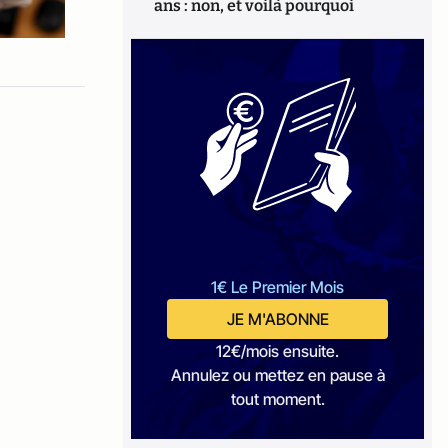
ans : non, et voilà pourquoi
1€ Le Premier Mois
JE M'ABONNE
12€/mois ensuite.
Annulez ou mettez en pause à
tout moment.