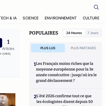
TECH & IA
SCIENCE
ENVIRONNEMENT
CULTURE
POPULAIRES
24 Heures
7 Jours
1
PLUS LUS
PLUS PARTAGES
Articles
é (ORS).
1
Les Français moins riches que la
moyenne européenne pour la 3e
année consécutive : jusqu'où ira le
grand déclassement ?
2
L’été 2026 confirme tout ce que
les écologistes disent depuis 50