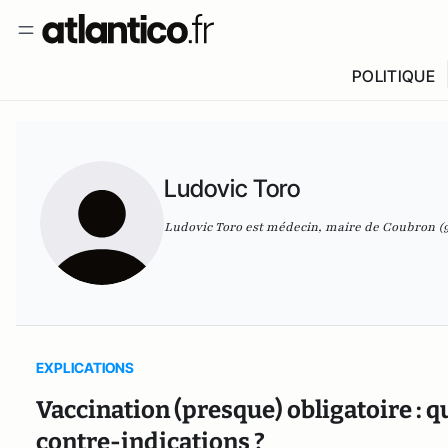
POLITIQUE
Ludovic Toro
Ludovic Toro est médecin, maire de Coubron (93
EXPLICATIONS
Vaccination (presque) obligatoire : qu
contre-indications ?