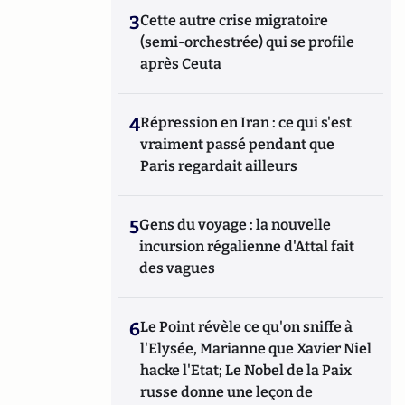
3
Cette autre crise migratoire
(semi-orchestrée) qui se profile
après Ceuta
4
Répression en Iran : ce qui s'est
vraiment passé pendant que
Paris regardait ailleurs
5
Gens du voyage : la nouvelle
incursion régalienne d'Attal fait
des vagues
6
Le Point révèle ce qu'on sniffe à
l'Elysée, Marianne que Xavier Niel
hacke l'Etat; Le Nobel de la Paix
russe donne une leçon de