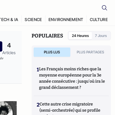
TECH & IA
SCIENCE
ENVIRONNEMENT
CULTURE
POPULAIRES
24 Heures
7 Jours
4
PLUS LUS
PLUS PARTAGES
Articles
 de
1
Les Français moins riches que la
moyenne européenne pour la 3e
année consécutive : jusqu'où ira le
grand déclassement ?
2
Cette autre crise migratoire
(semi-orchestrée) qui se profile