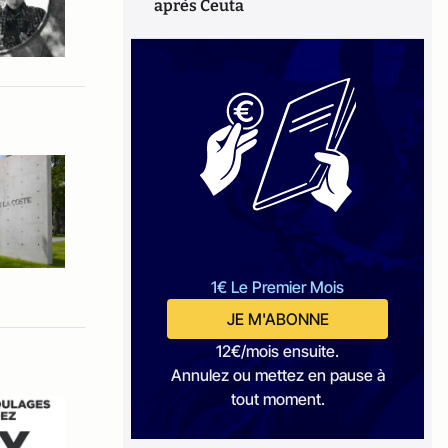
après Ceuta
1€ Le Premier Mois
JE M'ABONNE
12€/mois ensuite.
Annulez ou mettez en pause à
tout moment.