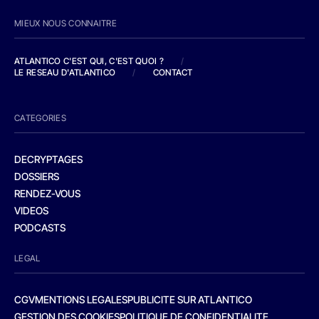
MIEUX NOUS CONNAITRE
ATLANTICO C'EST QUI, C'EST QUOI ?
/
LE RESEAU D'ATLANTICO
/
CONTACT
CATEGORIES
DECRYPTAGES
DOSSIERS
RENDEZ-VOUS
VIDEOS
PODCASTS
LEGAL
CGV
MENTIONS LEGALES
PUBLICITE SUR ATLANTICO
GESTION DES COOKIES
POLITIQUE DE CONFIDENTIALITE