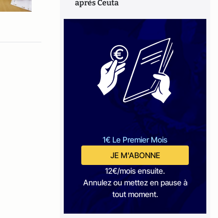
après Ceuta
1€ Le Premier Mois
JE M'ABONNE
12€/mois ensuite.
Annulez ou mettez en pause à
tout moment.