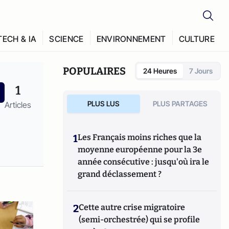
TECH & IA
SCIENCE
ENVIRONNEMENT
CULTURE
POPULAIRES
24 Heures
7 Jours
1
PLUS LUS
PLUS PARTAGES
Articles
1
Les Français moins riches que la
moyenne européenne pour la 3e
année consécutive : jusqu'où ira le
grand déclassement ?
2
Cette autre crise migratoire
(semi-orchestrée) qui se profile