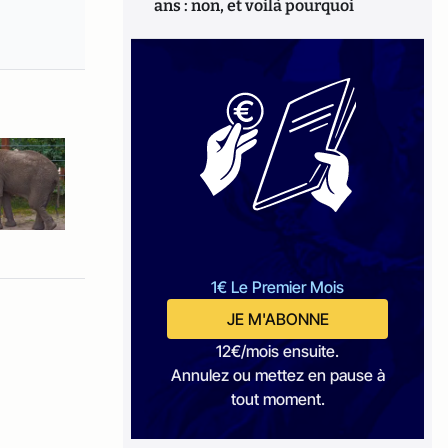
ans : non, et voilà pourquoi
1€ Le Premier Mois
JE M'ABONNE
12€/mois ensuite.
Annulez ou mettez en pause à
tout moment.