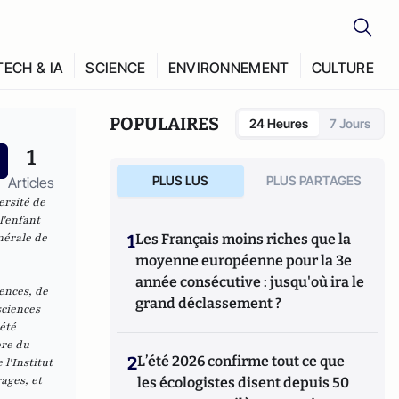
TECH & IA
SCIENCE
ENVIRONNEMENT
CULTURE
POPULAIRES
24 Heures
7 Jours
1
PLUS LUS
PLUS PARTAGES
Articles
ersité de
l'enfant
nérale de
1
Les Français moins riches que la
moyenne européenne pour la 3e
année consécutive : jusqu'où ira le
ences, de
grand déclassement ?
sciences
été
bre du
2
L’été 2026 confirme tout ce que
l'Institut
ages, et
les écologistes disent depuis 50