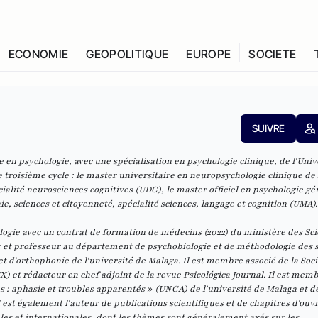
ECONOMIE
GEOPOLITIQUE
EUROPE
SOCIETE
SUIVRE
e en psychologie, avec une spécialisation en psychologie clinique, de l'Univ
e troisième cycle : le master universitaire en neuropsychologie clinique de 
cialité neurosciences cognitives (UDC), le master officiel en psychologie gé
hie, sciences et citoyenneté, spécialité sciences, langage et cognition (UMA).
logie avec un contrat de formation de médecins (2022) du ministère des Sci
eur et professeur au département de psychobiologie et de méthodologie des 
t d'orthophonie de l'université de Malaga. Il est membre associé de la Soci
 et rédacteur en chef adjoint de la revue Psicológica Journal. Il est mem
: aphasie et troubles apparentés » (UNCA) de l'université de Malaga et de 
est également l'auteur de publications scientifiques et de chapitres d'ouvr
les et internationales, dont les thèmes sont généralement axés sur les