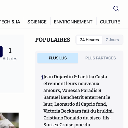
TECH & IA
SCIENCE
ENVIRONNEMENT
CULTURE
POPULAIRES
24 Heures
7 Jours
1
PLUS LUS
PLUS PARTAGES
Articles
1
Jean Dujardin & Laetitia Casta
étrennent leurs nouveaux
amours, Vanessa Paradis &
Samuel Benchetrit enterrent le
leur; Leonardo di Caprio fond,
Victoria Beckham fait du brukini,
Cristiano Ronaldo du bisco-fils;
Suri ex Cruise joue du