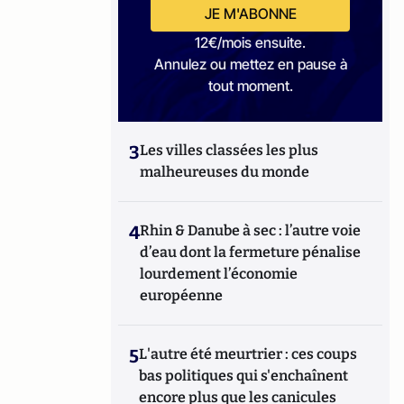
JE M'ABONNE
12€/mois ensuite.
Annulez ou mettez en pause à
tout moment.
3
Les villes classées les plus
malheureuses du monde
4
Rhin & Danube à sec : l’autre voie
d’eau dont la fermeture pénalise
lourdement l’économie
européenne
5
L'autre été meurtrier : ces coups
bas politiques qui s'enchaînent
encore plus que les canicules