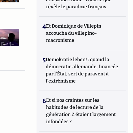
révèle le paradoxe français
4
Et Dominique de Villepin
accoucha du villepino-
macronisme
5
Demokratie leben! : quand la
démocratie allemande, financée
par l'État, sert de paravent à
l'extrémisme
6
Et si nos craintes sur les
habitudes de lecture de la
génération Z étaient largement
infondées ?