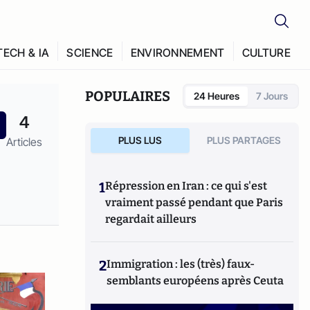
TECH & IA
SCIENCE
ENVIRONNEMENT
CULTURE
POPULAIRES
24 Heures
7 Jours
4
PLUS LUS
PLUS PARTAGES
Articles
1
Répression en Iran : ce qui s'est
vraiment passé pendant que Paris
regardait ailleurs
2
Immigration : les (très) faux-
semblants européens après Ceuta