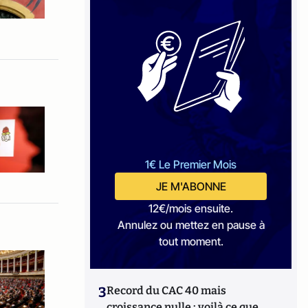
1€ Le Premier Mois
JE M'ABONNE
12€/mois ensuite.
Annulez ou mettez en pause à
tout moment.
3
Record du CAC 40 mais
croissance nulle : voilà ce que