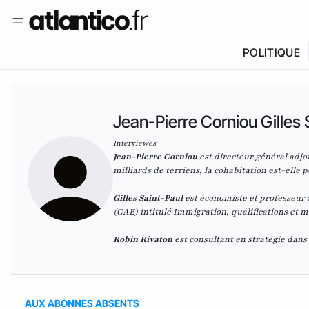
POLITIQUE
Jean-Pierre Corniou Gilles 
Interviewes
Jean-Pierre Corniou
est directeur général adjoin
milliards de terriens, la cohabitation est-elle po
Gilles Saint-Paul
est économiste et professeur à
(CAE) intitulé Immigration, qualifications et 
Robin Rivaton
est consultant en stratégie dans
AUX ABONNES ABSENTS