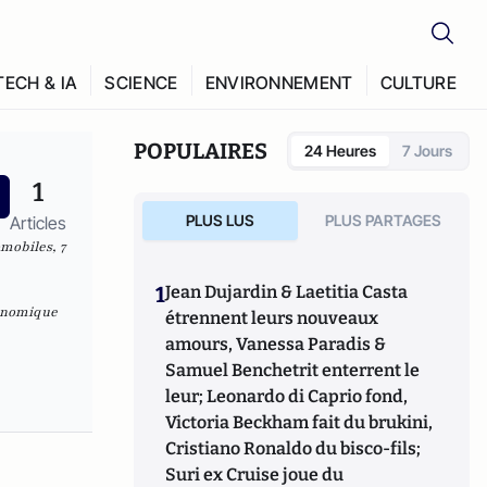
TECH & IA
SCIENCE
ENVIRONNEMENT
CULTURE
POPULAIRES
24 Heures
7 Jours
1
PLUS LUS
PLUS PARTAGES
Articles
omobiles, 7
1
Jean Dujardin & Laetitia Casta
conomique
étrennent leurs nouveaux
amours, Vanessa Paradis &
Samuel Benchetrit enterrent le
leur; Leonardo di Caprio fond,
Victoria Beckham fait du brukini,
Cristiano Ronaldo du bisco-fils;
Suri ex Cruise joue du