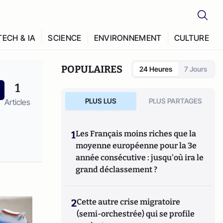
TECH & IA
SCIENCE
ENVIRONNEMENT
CULTURE
POPULAIRES
24 Heures
7 Jours
1
PLUS LUS
PLUS PARTAGES
Articles
1
Les Français moins riches que la
moyenne européenne pour la 3e
année consécutive : jusqu'où ira le
grand déclassement ?
2
Cette autre crise migratoire
(semi-orchestrée) qui se profile