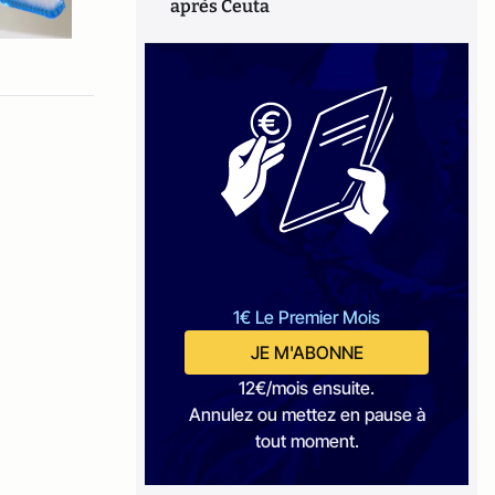
après Ceuta
1€ Le Premier Mois
JE M'ABONNE
12€/mois ensuite.
Annulez ou mettez en pause à
tout moment.