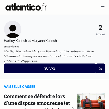
2
Articles
Hartley Karinch et Maryann Karinch
Interviewes
Hartley Karinch et Maryann Karinch sont les auteurs du livre
"
Comment démasquer les menteurs et obtenir la vérité
" aux
éditions de l'Opportun.
SUIVRE
VAISSELLE CASSEE
Comment se défendre lors
d’une dispute amoureuse (et