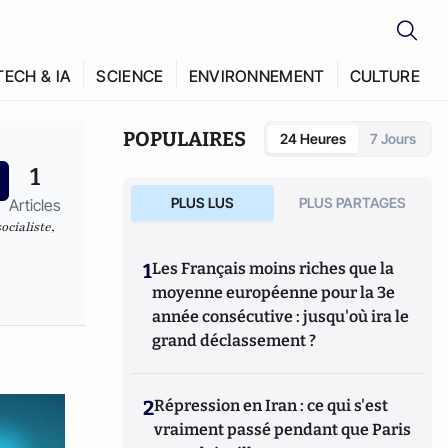
TECH & IA
SCIENCE
ENVIRONNEMENT
CULTURE
POPULAIRES
24 Heures
7 Jours
1
PLUS LUS
PLUS PARTAGES
Articles
cialiste,
1
Les Français moins riches que la
moyenne européenne pour la 3e
année consécutive : jusqu'où ira le
grand déclassement ?
2
Répression en Iran : ce qui s'est
vraiment passé pendant que Paris