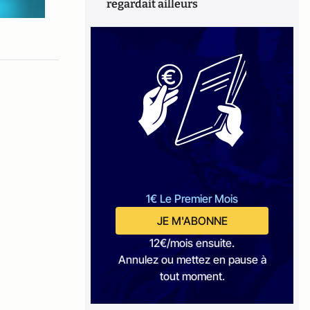
regardait ailleurs
1€ Le Premier Mois
JE M'ABONNE
12€/mois ensuite.
Annulez ou mettez en pause à
tout moment.