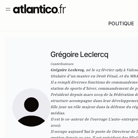
POLITIQUE
Grégoire Leclercq
Contributeurs
Grégoire Leclercq
, né le 03 février 1983 à Vale
titulaire d’un master en Droit Pénal, et du MB
Il a rempli diverses fonctions de commandeme
station de sports d’hiver, commandement de p
Président depuis mars 2009 de la
Fédération d
structure accompagne dans leur développement le
Elle joue un rôle majeur dans la défense du ré
médias.
Il est le co-auteur de l’ouvrage L’auto-entrepr
2010).
Il occupe aujourd’hui le poste de Directeur de l
gestion depuis 30 ans. Il est président des fil