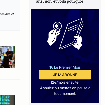
ans : non, et voilà pourquoi
scalade et
1€ Le Premier Mois
JE M'ABONNE
12€/mois ensuite.
Annulez ou mettez en pause à
tout moment.