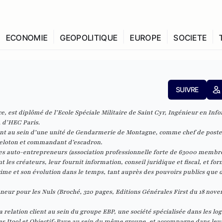
ECONOMIE
GEOPOLITIQUE
EUROPE
SOCIETE
SUIVRE
nce, est diplômé de l’Ecole Spéciale Militaire de Saint Cyr, Ingénieur en Inf
A d’HEC Paris.
nt au sein d’une unité de Gendarmerie de Montagne, comme chef de poste
eloton et commandant d’escadron.
es auto-entrepreneurs
(association professionnelle forte de 63000 membre
s créateurs, leur fournit information, conseil juridique et fiscal, et for
gime et son évolution dans le temps, tant auprès des pouvoirs publics que 
eneur pour les Nuls (Broché, 320 pages, Editions Générales First du 18 nov
a relation client au sein du groupe
EBP
, une société spécialisée dans les log
iales Itool et Objectif-Paye au sein du même groupe, et accompagne dans leu