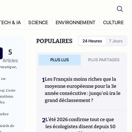
TECH & IA
SCIENCE
ENVIRONNEMENT
CULTURE
POPULAIRES
24 Heures
7 Jours
5
PLUS LUS
PLUS PARTAGES
Articles
ormatique,
 en
1
Les Français moins riches que la
moyenne européenne pour la 3e
s). Cette
année consécutive : jusqu'où ira le
mations.
grand déclassement ?
des
embre
2
L’été 2026 confirme tout ce que
iciels de
les écologistes disent depuis 50
r