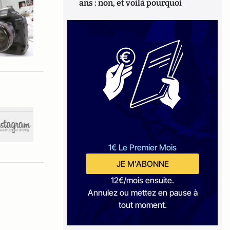
ans : non, et voilà pourquoi
1€ Le Premier Mois
JE M'ABONNE
12€/mois ensuite.
Annulez ou mettez en pause à
tout moment.