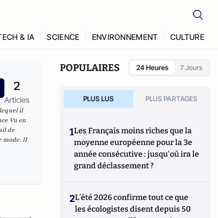
TECH & IA
SCIENCE
ENVIRONNEMENT
CULTURE
POPULAIRES
24 Heures
7 Jours
2
PLUS LUS
PLUS PARTAGES
Articles
lequel il
nce Vu en
il de
1
Les Français moins riches que la
e mode. Il
moyenne européenne pour la 3e
année consécutive : jusqu'où ira le
grand déclassement ?
2
L’été 2026 confirme tout ce que
les écologistes disent depuis 50