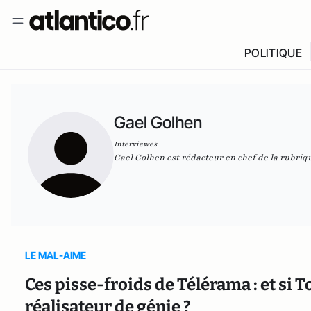
POLITIQUE
Gael Golhen
Interviewes
Gael Golhen est rédacteur en chef de la rubri
LE MAL-AIME
Ces pisse-froids de Télérama : et si To
réalisateur de génie ?