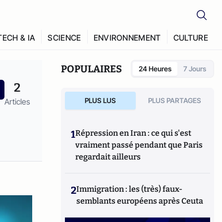
TECH & IA
SCIENCE
ENVIRONNEMENT
CULTURE
POPULAIRES
24 Heures
7 Jours
2
PLUS LUS
PLUS PARTAGES
Articles
1
Répression en Iran : ce qui s'est
vraiment passé pendant que Paris
regardait ailleurs
2
Immigration : les (très) faux-
semblants européens après Ceuta