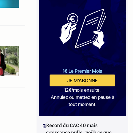
1€ Le Premier Mois
JE M'ABONNE
12€/mois ensuite.
Annulez ou mettez en pause à
tout moment.
3
Record du CAC 40 mais
croissance nulle : voilà ce que