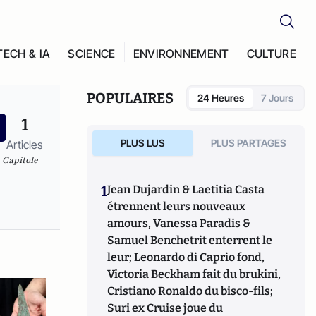
TECH & IA
SCIENCE
ENVIRONNEMENT
CULTURE
POPULAIRES
24 Heures
7 Jours
1
PLUS LUS
PLUS PARTAGES
Articles
u Capitole
1
Jean Dujardin & Laetitia Casta
étrennent leurs nouveaux
amours, Vanessa Paradis &
Samuel Benchetrit enterrent le
leur; Leonardo di Caprio fond,
Victoria Beckham fait du brukini,
Cristiano Ronaldo du bisco-fils;
Suri ex Cruise joue du