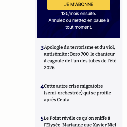
JE M'ABONNE
12€/mois ensuite.
Annulez ou mettez en pause à
tout moment.
3
Apologie du terrorisme et du viol,
antisémite : Boro 700, le chanteur
à cagoule de l’un des tubes de l’été
2026
4
Cette autre crise migratoire
(semi-orchestrée) qui se profile
après Ceuta
5
Le Point révèle ce qu'on sniffe à
l'Elysée, Marianne que Xavier Niel