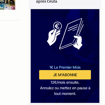
après Ceuta
1€ Le Premier Mois
JE M'ABONNE
12€/mois ensuite.
Annulez ou mettez en pause à
tout moment.