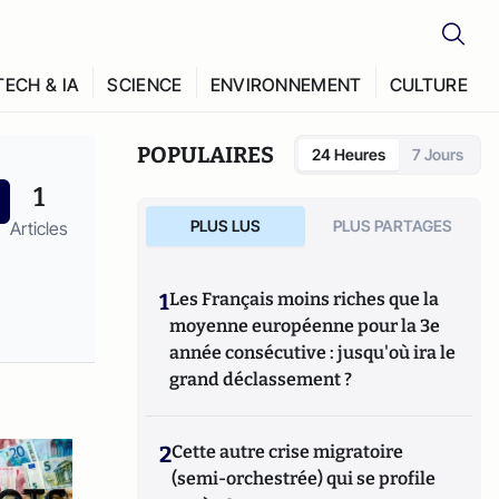
TECH & IA
SCIENCE
ENVIRONNEMENT
CULTURE
POPULAIRES
24 Heures
7 Jours
1
PLUS LUS
PLUS PARTAGES
Articles
1
Les Français moins riches que la
moyenne européenne pour la 3e
année consécutive : jusqu'où ira le
grand déclassement ?
2
Cette autre crise migratoire
(semi-orchestrée) qui se profile