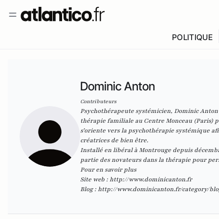
POLITIQUE
Dominic Anton
Contributeurs
Psychothérapeute systémicien, Dominic Anton dé
thérapie familiale au Centre Monceau (Paris) pu
s’oriente vers la psychothérapie systémique afi
créatrices de bien être.
Installé en libéral à Montrouge depuis décembre
partie des novateurs dans la thérapie pour per
Pour en savoir plus
Site web :
http://www.dominicanton.fr
Blog :
http://www.dominicanton.fr/category/blo