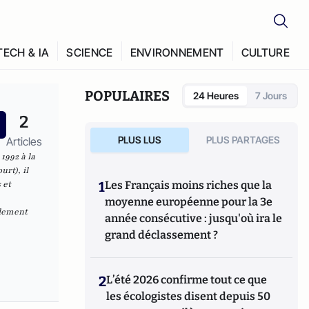
TECH & IA
SCIENCE
ENVIRONNEMENT
CULTURE
POPULAIRES
24 Heures
7 Jours
2
PLUS LUS
PLUS PARTAGES
Articles
1992 à la
rt), il
 et
1
Les Français moins riches que la
moyenne européenne pour la 3e
alement
année consécutive : jusqu'où ira le
grand déclassement ?
2
L’été 2026 confirme tout ce que
les écologistes disent depuis 50