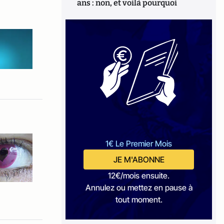
ans : non, et voilà pourquoi
1€ Le Premier Mois
JE M'ABONNE
12€/mois ensuite.
Annulez ou mettez en pause à
tout moment.