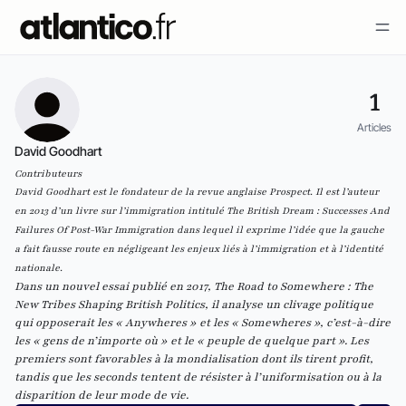
1
Articles
David Goodhart
Contributeurs
David Goodhart est le fondateur de la revue anglaise
Prospect
. Il est l’auteur
en 2013 d’un livre sur l’immigration intitulé
The British Dream : Successes And
Failures Of Post-War Immigration
dans lequel il exprime l’idée que la gauche
a fait fausse route en négligeant les enjeux liés à l’immigration et à l’identité
nationale.
Dans un nouvel essai publié en 2017,
The Road to Somewhere : The
New Tribes Shaping British Politics
, il analyse un clivage politique
qui opposerait les «
Anywheres
» et les «
Somewheres
», c’est-à-dire
les « gens de n’importe où » et le « peuple de quelque part ». Les
premiers sont favorables à la mondialisation dont ils tirent profit,
tandis que les seconds tentent de résister à l’uniformisation ou à la
disparition de leur mode de vie.