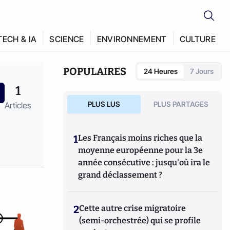
TECH & IA
SCIENCE
ENVIRONNEMENT
CULTURE
POPULAIRES
24 Heures
7 Jours
1
PLUS LUS
PLUS PARTAGES
Articles
1
Les Français moins riches que la
moyenne européenne pour la 3e
année consécutive : jusqu'où ira le
grand déclassement ?
2
Cette autre crise migratoire
(semi-orchestrée) qui se profile