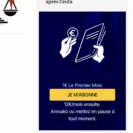
après Ceuta
1€ Le Premier Mois
JE M'ABONNE
12€/mois ensuite.
Annulez ou mettez en pause à
tout moment.