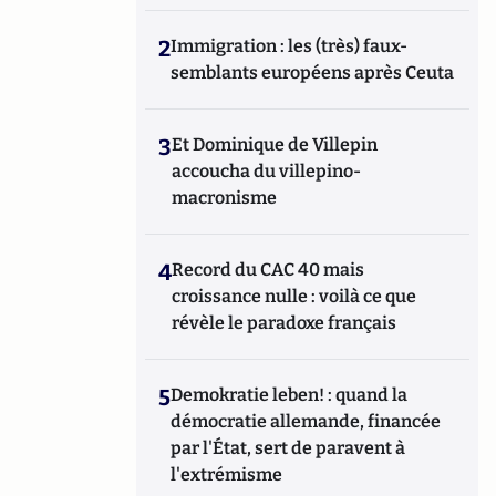
2
Immigration : les (très) faux-
semblants européens après Ceuta
3
Et Dominique de Villepin
accoucha du villepino-
macronisme
4
Record du CAC 40 mais
croissance nulle : voilà ce que
révèle le paradoxe français
5
Demokratie leben! : quand la
démocratie allemande, financée
par l'État, sert de paravent à
l'extrémisme