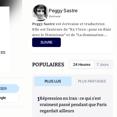
(EPHE/Université Paris-Saint-Denis),
Maître de conférences en mathématiques à
Peggy Sastre
l'ESPE Lille-Nord-de-France, Université
Ecrivain
Paris 8 – Vincennes Saint-Denis
Peggy Sastre
est écrivaine et traductrice.
Elle est l'auteure de "
Ex Utero : pour en finir
avec le féminisme
" et de "
La domination
masculine n'existe pas
".
SUIVRE
nom
POPULAIRES
24 Heures
7 Jours
PLUS LUS
PLUS PARTAGES
SER
ogle
1
Répression en Iran : ce qui s'est
vraiment passé pendant que Paris
regardait ailleurs