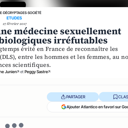
NE
›
DÉCRYPTAGES
›
SOCIÉTÉ
ETUDES
27 février 2017
 une médecine sexuellement
s biologiques irréfutables
ngtemps évité en France de reconnaître les
e (DLS), entre les hommes et les femmes, au 
nces scientifiques.
ne Junien
et
Peggy Sastre
PARTAGER
CLAS
Ajouter Atlantico en favori sur Go