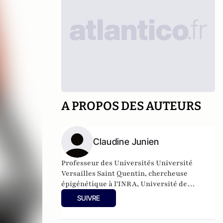
A PROPOS DES AUTEURS
Claudine Junien
Professeur des Universités Université
Versailles Saint Quentin, chercheuse
épigénétique à l'INRA, Université de
Versailles Saint-Quentin en Yvelines –
SUIVRE
Université Paris-Saclay et Nicolas Gauvrit,
Chercheur au Laboratoire CHart