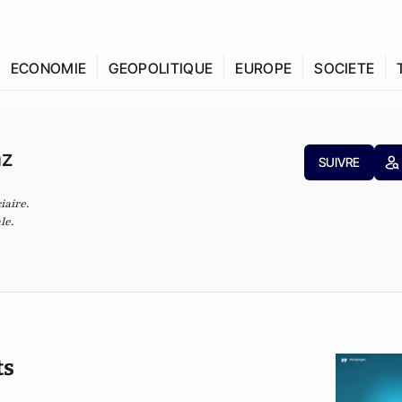
ECONOMIE
GEOPOLITIQUE
EUROPE
SOCIETE
az
SUIVRE
iaire.
le.
ts