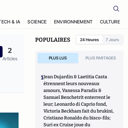
TECH & IA
SCIENCE
ENVIRONNEMENT
CULTURE
POPULAIRES
24 Heures
7 Jours
2
PLUS LUS
PLUS PARTAGES
Articles
1
Jean Dujardin & Laetitia Casta
étrennent leurs nouveaux
amours, Vanessa Paradis &
Samuel Benchetrit enterrent le
leur; Leonardo di Caprio fond,
Victoria Beckham fait du brukini,
Cristiano Ronaldo du bisco-fils;
Suri ex Cruise joue du