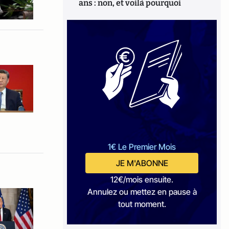
ans : non, et voilà pourquoi
1€ Le Premier Mois
JE M'ABONNE
12€/mois ensuite.
Annulez ou mettez en pause à
tout moment.