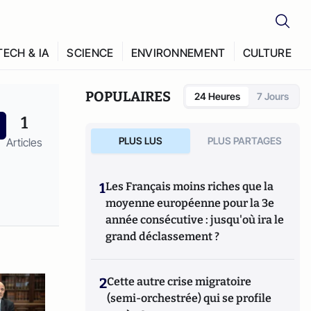
TECH & IA
SCIENCE
ENVIRONNEMENT
CULTURE
POPULAIRES
24 Heures
7 Jours
1
PLUS LUS
PLUS PARTAGES
Articles
1
Les Français moins riches que la
moyenne européenne pour la 3e
année consécutive : jusqu'où ira le
grand déclassement ?
2
Cette autre crise migratoire
(semi-orchestrée) qui se profile