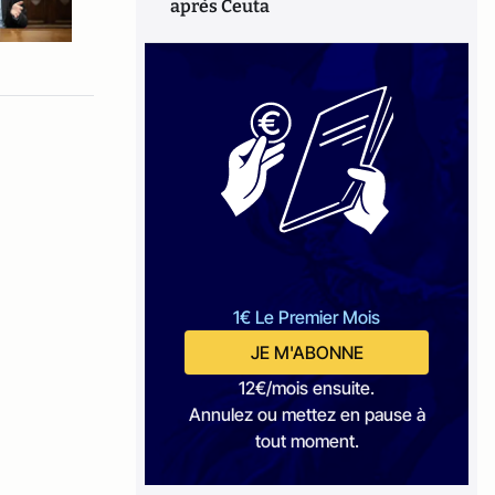
après Ceuta
1€ Le Premier Mois
JE M'ABONNE
12€/mois ensuite.
Annulez ou mettez en pause à
tout moment.