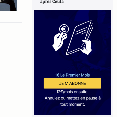
après Ceuta
1€ Le Premier Mois
JE M'ABONNE
12€/mois ensuite.
Annulez ou mettez en pause à
tout moment.