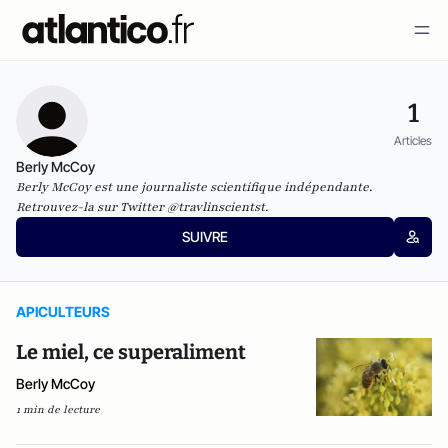
1
Articles
Berly McCoy
Berly McCoy est une journaliste scientifique indépendante.
Retrouvez-la sur Twitter @travlinscientst.
SUIVRE
APICULTEURS
Le miel, ce superaliment
Berly McCoy
1 min de lecture