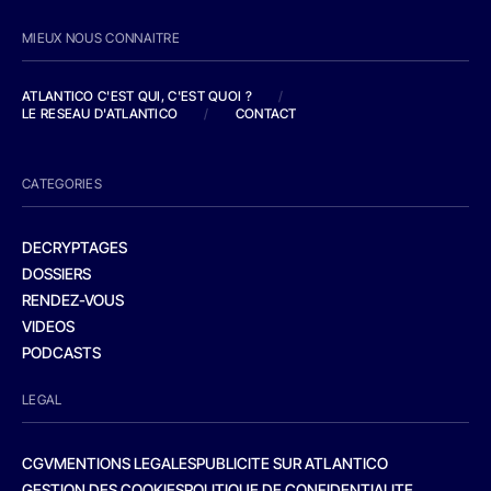
MIEUX NOUS CONNAITRE
ATLANTICO C'EST QUI, C'EST QUOI ?
/
LE RESEAU D'ATLANTICO
/
CONTACT
CATEGORIES
DECRYPTAGES
DOSSIERS
RENDEZ-VOUS
VIDEOS
PODCASTS
LEGAL
CGV
MENTIONS LEGALES
PUBLICITE SUR ATLANTICO
GESTION DES COOKIES
POLITIQUE DE CONFIDENTIALITE