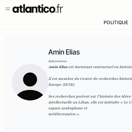
POLITIQUE
Amin Elias
Interviewes
Amin Elias
est doctorant contractuel en histoi
Il est membre du Centre de recherches histor
Europe (DCIE).
Ses recherches portent sur l’histoire des idées
intellectuelle au Liban, elle est intitulée « Le
espace arabophone et
méditerranéen ».