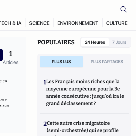
TECH & IA
SCIENCE
ENVIRONNEMENT
CULTURE
POPULAIRES
24 Heures
7 Jours
1
PLUS LUS
PLUS PARTAGES
Articles
e en
1
Les Français moins riches que la
moyenne européenne pour la 3e
année consécutive : jusqu'où ira le
oire
grand déclassement ?
s son
2
Cette autre crise migratoire
(semi-orchestrée) qui se profile