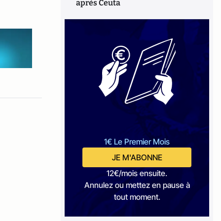
après Ceuta
1€ Le Premier Mois
JE M'ABONNE
12€/mois ensuite.
Annulez ou mettez en pause à
tout moment.