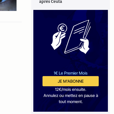
après Ceuta
1€ Le Premier Mois
JE M'ABONNE
12€/mois ensuite.
Annulez ou mettez en pause à
tout moment.