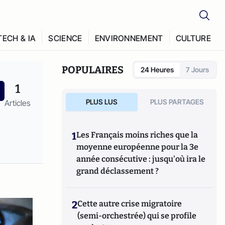
TECH & IA
SCIENCE
ENVIRONNEMENT
CULTURE
POPULAIRES
24 Heures
7 Jours
1
PLUS LUS
PLUS PARTAGES
Articles
1
Les Français moins riches que la
moyenne européenne pour la 3e
année consécutive : jusqu'où ira le
grand déclassement ?
2
Cette autre crise migratoire
(semi-orchestrée) qui se profile