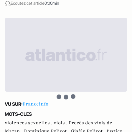
Écoutez cet article
0:00min
Franceinfo
VU SUR:
MOTS-CLES
violences sexuelles ,
viols ,
Procès des viols de
Mazan ,
Dominique Pelicot ,
Gisèle Pelicot ,
Justice