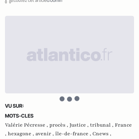
Écoutez cet article
0:00min
VU SUR:
MOTS-CLES
Valérie Pécresse ,
procès ,
Justice ,
tribunal ,
France
,
hexagone ,
avenir ,
île-de-france ,
Cnews ,