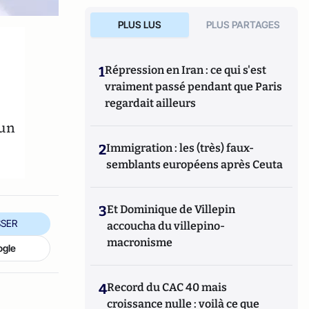
PLUS LUS
PLUS PARTAGES
1
Répression en Iran : ce qui s'est
vraiment passé pendant que Paris
regardait ailleurs
'un
2
Immigration : les (très) faux-
semblants européens après Ceuta
3
Et Dominique de Villepin
SER
accoucha du villepino-
macronisme
ogle
4
Record du CAC 40 mais
croissance nulle : voilà ce que