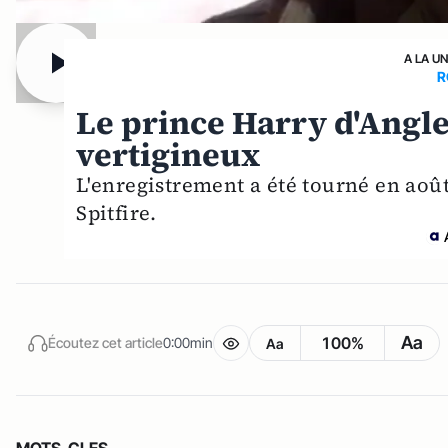
A LA U
R
Le prince Harry d'Angle
vertigineux
L'enregistrement a été tour­né en aoû
Spitfire.
Aa
100%
Écoutez cet article
0:00min
Aa
MOTS-CLES