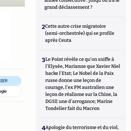
année consécutive : jusqu'où ira le
grand déclassement ?
2
Cette autre crise migratoire
(semi-orchestrée) qui se profile
après Ceuta
3
Le Point révèle ce qu'on sniffe à
l'Elysée, Marianne que Xavier Niel
hacke l'Etat; Le Nobel de la Paix
russe donne une leçon de
SER
courage, l'ex PM australien une
ogle
leçon de réalisme sur la Chine, la
DGSE une d'arrogance; Marine
Tondelier fait du Macron
4
Apologie du terrorisme et du viol,