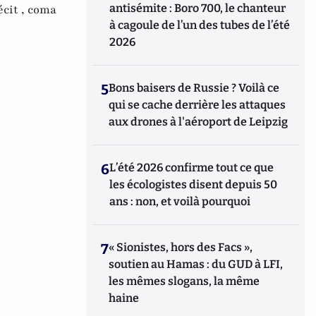
antisémite : Boro 700, le chanteur
écit ,
coma
à cagoule de l’un des tubes de l’été
2026
5
Bons baisers de Russie ? Voilà ce
qui se cache derrière les attaques
aux drones à l'aéroport de Leipzig
6
L’été 2026 confirme tout ce que
les écologistes disent depuis 50
ans : non, et voilà pourquoi
7
« Sionistes, hors des Facs »,
soutien au Hamas : du GUD à LFI,
les mêmes slogans, la même
haine