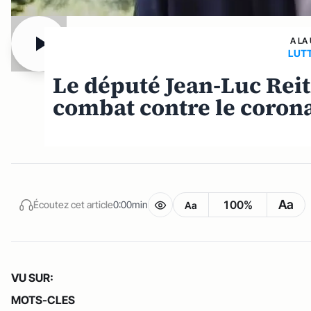
A LA
LUTT
Le député Jean-Luc Reit
combat contre le coron
Aa
100%
Écoutez cet article
0:00min
Aa
VU SUR:
MOTS-CLES