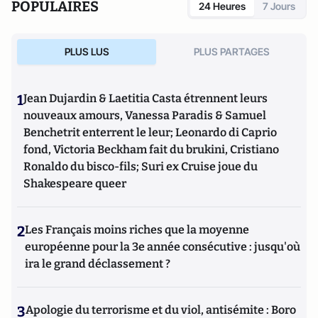
POPULAIRES
24 Heures
7 Jours
PLUS LUS
PLUS PARTAGES
1
Jean Dujardin & Laetitia Casta étrennent leurs
nouveaux amours, Vanessa Paradis & Samuel
Benchetrit enterrent le leur; Leonardo di Caprio
fond, Victoria Beckham fait du brukini, Cristiano
Ronaldo du bisco-fils; Suri ex Cruise joue du
Shakespeare queer
2
Les Français moins riches que la moyenne
européenne pour la 3e année consécutive : jusqu'où
ira le grand déclassement ?
3
Apologie du terrorisme et du viol, antisémite : Boro