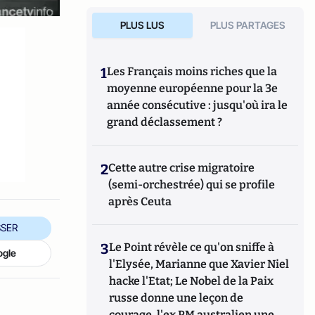
PLUS LUS
PLUS PARTAGES
1
Les Français moins riches que la
moyenne européenne pour la 3e
année consécutive : jusqu'où ira le
grand déclassement ?
2
Cette autre crise migratoire
(semi-orchestrée) qui se profile
après Ceuta
SER
3
Le Point révèle ce qu'on sniffe à
ogle
l'Elysée, Marianne que Xavier Niel
hacke l'Etat; Le Nobel de la Paix
russe donne une leçon de
courage, l'ex PM australien une