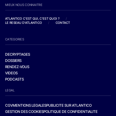
MIEUX NOUS CONNAITRE
ATLANTICO C'EST QUI, C'EST QUOI ?
/
LE RESEAU D'ATLANTICO
/
CONTACT
CATEGORIES
DECRYPTAGES
DOSSIERS
RENDEZ-VOUS
VIDEOS
PODCASTS
LEGAL
CGV
MENTIONS LEGALES
PUBLICITE SUR ATLANTICO
GESTION DES COOKIES
POLITIQUE DE CONFIDENTIALITE