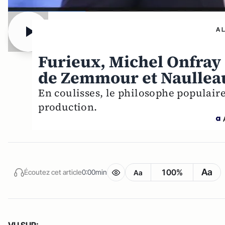
A 
Furieux, Michel Onfray 
de Zemmour et Naullea
En coulisses, le philosophe populaire
production.
Aa
100%
Écoutez cet article
0:00min
Aa
VU SUR: