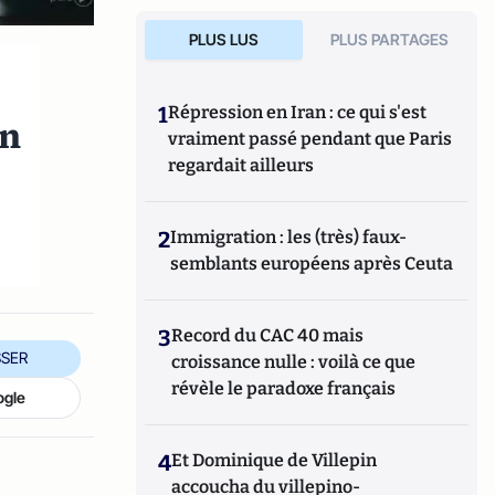
PLUS LUS
PLUS PARTAGES
1
Répression en Iran : ce qui s'est
on
vraiment passé pendant que Paris
regardait ailleurs
2
Immigration : les (très) faux-
semblants européens après Ceuta
3
Record du CAC 40 mais
SER
croissance nulle : voilà ce que
révèle le paradoxe français
ogle
4
Et Dominique de Villepin
accoucha du villepino-