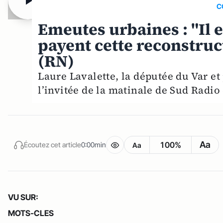
C
Emeutes urbaines : "Il e
payent cette reconstruc
(RN)
Laure Lavalette, la députée du Var e
l’invitée de la matinale de Sud Radio 
Aa
100%
Écoutez cet article
0:00min
Aa
VU SUR:
MOTS-CLES