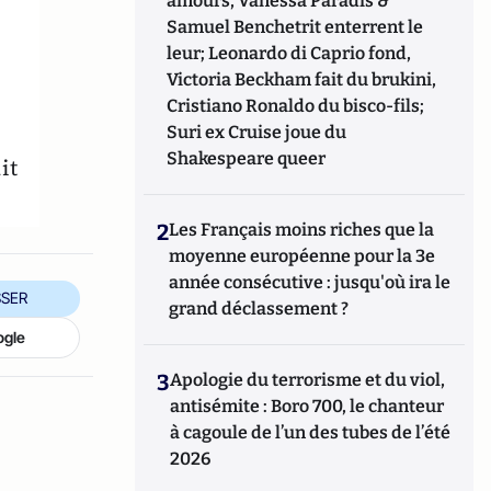
amours, Vanessa Paradis &
Samuel Benchetrit enterrent le
leur; Leonardo di Caprio fond,
Victoria Beckham fait du brukini,
Cristiano Ronaldo du bisco-fils;
Suri ex Cruise joue du
Shakespeare queer
it
2
Les Français moins riches que la
moyenne européenne pour la 3e
année consécutive : jusqu'où ira le
SER
grand déclassement ?
ogle
3
Apologie du terrorisme et du viol,
antisémite : Boro 700, le chanteur
à cagoule de l’un des tubes de l’été
2026